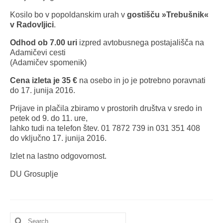
Kosilo bo v popoldanskim urah v
gostišču »Trebušnik«
v Radovljici
.
Odhod ob 7.00 uri
izpred avtobusnega postajališča na
Adamičevi cesti
(Adamičev spomenik)
Cena izleta je 35 €
na osebo in jo je potrebno poravnati
do 17. junija 2016.
Prijave in plačila zbiramo v prostorih društva v sredo in
petek od 9. do 11. ure,
lahko tudi na telefon štev. 01 7872 739 in 031 351 408
do vključno 17. junija 2016.
Izlet na lastno odgovornost.
DU Grosuplje
Search