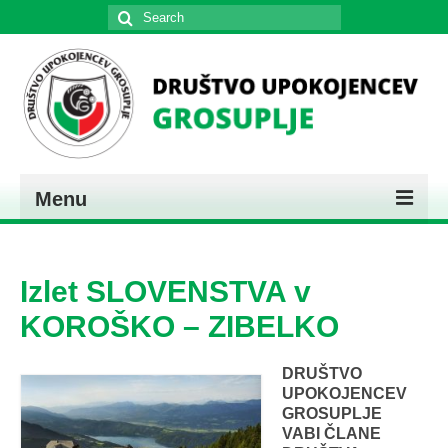
Search
for:
Menu
DOMOV
Izlet SLOVENSTVA v
PREDSTAVITEV
KOROŠKO – ZIBELKO
KONTAKT
DRUŠTVO
UPOKOJENCEV
GROSUPLJE
VABI ČLANE