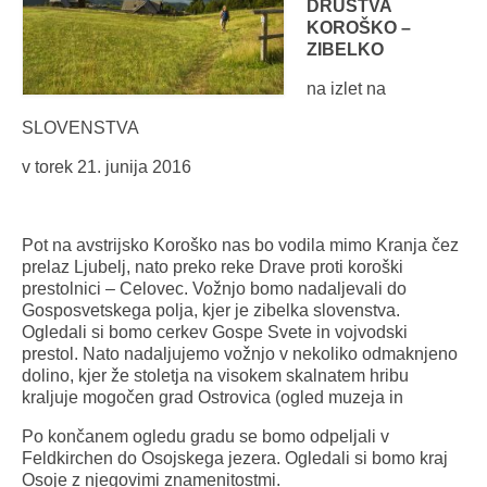
DRUŠTVA
KOROŠKO –
ZIBELKO
na izlet na
SLOVENSTVA
v torek 21. junija 2016
Pot na avstrijsko Koroško nas bo vodila mimo Kranja čez
prelaz Ljubelj, nato preko reke Drave proti koroški
prestolnici – Celovec. Vožnjo bomo nadaljevali do
Gosposvetskega polja, kjer je zibelka slovenstva.
Ogledali si bomo cerkev Gospe Svete in vojvodski
prestol. Nato nadaljujemo vožnjo v nekoliko odmaknjeno
dolino, kjer že stoletja na visokem skalnatem hribu
kraljuje mogočen grad Ostrovica (ogled muzeja in
Po končanem ogledu gradu se bomo odpeljali v
Feldkirchen do Osojskega jezera. Ogledali si bomo kraj
Osoje z njegovimi znamenitostmi.