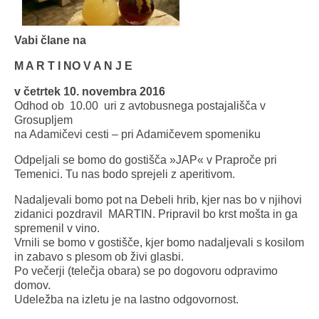
Vabi člane na
M A R T I NO V A N J E
v četrtek 10. novembra 2016
Odhod ob 10.00 uri z avtobusnega postajališča v
Grosupljem
na Adamičevi cesti – pri Adamičevem spomeniku
Odpeljali se bomo do gostišča »JAP« v Praproče pri
Temenici. Tu nas bodo sprejeli z aperitivom.
Nadaljevali bomo pot na Debeli hrib, kjer nas bo v njihovi
zidanici pozdravil MARTIN. Pripravil bo krst mošta in ga
spremenil v vino.
Vrnili se bomo v gostišče, kjer bomo nadaljevali s kosilom
in zabavo s plesom ob živi glasbi.
Po večerji (telečja obara) se po dogovoru odpravimo
domov.
Udeležba na izletu je na lastno odgovornost.