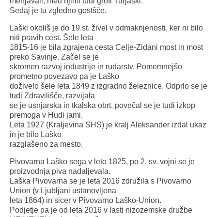
menjavali, med njimi tudi grofi Turjaški.
Sedaj je tu zgledno gostšče.
Laški okoliš je do 19.st. živel v odmaknjenosti, ker ni bilo
niti pravih cest. Šele leta
1815-16 je bila zgrajena cesta Celje-Zidani most in most
preko Savinje. Začel se je
skromen razvoj industrije in rudarstv. Pomemnejšo
prometno povezavo pa je Laško
doživelo šele leta 1849 z izgradno železnice. Odprlo se je
tudi Zdravilišče, razvijala
se je usnjarska in tkalska obrt, povečal se je tudi izkop
premoga v Hudi jami.
Leta 1927 (Kraljevina SHS) je kralj Aleksander izdal ukaz
in je bilo Laško
razglašeno za mesto.
Pivovarna Laško sega v leto 1825, po 2. sv. vojni se je
proizvodnja piva nadaljevala.
Laška Pivovarna se je leta 2016 združila s Pivovarno
Union (v Ljubljani ustanovljena
leta 1864) in sicer v Pivovarno Laško-Union.
Podjetje pa je od leta 2016 v lasti nizozemske družbe