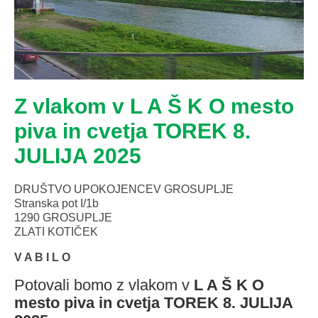
Z vlakom v L A Š K O mesto
piva in cvetja TOREK 8.
JULIJA 2025
DRUŠTVO UPOKOJENCEV GROSUPLJE
Stranska pot I/1b
1290 GROSUPLJE
ZLATI KOTIČEK
V A B I L O
Potovali bomo z vlakom v
L A Š K O
mesto piva in cvetja
TOREK 8. JULIJA