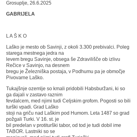
Grosuplje, 26.6.2025
GABRIJELA
L A Š K O
Laško je mesto ob Savinji, z okoli 3.300 prebivalci. Poleg
starega mestnega jedra na
levem bregu Savinje, obsega še Zdravilišče ob izlivu
Rečice v Savinjo, na desnem
bregu je Železniška postaja, v Podhumu pa je območje
Pivovarne Laško.
Tukajšnje ozemlje so kmali pridobili Habsburžani, ki so
ga dajali v zastavo raznim
fevdalcem, med njimi tudi Celjskim grofom. Pogosti so bili
turški vpadi. Grad Laško
stoji na griču nad Laškim pod Humom. Leta 1487 so grad
požgali Turki. V 16. st. je
bil predelan v protiturški tabor, od tod je tudi dobil ime
TABOR. Lastniki so se