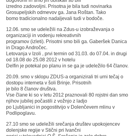
dogovorili in smo jih obiskali so bili
izredno zadovoljni. Prisotna je bila tudi novinarka
Grosupeljskih odmevov ga. Jana Roštan. Tako
bomo tradicionalno nadaljevali tudi v bodoče.
12.06. smo se udeležili na Zdus-u izobraževanja o
organizaciji in vodenju rekreativnih
programov (izleti). Prisotni smo bili ga. Gaberšek Danica
in Drago Andročec.
Letovanja v Izoli , prvi termin od 31.03. do 07.04. in drugi
od 18.08 do 25.08 2012 v hotelu
Delfin je potekal po planu in se ga je udeležilo 64 članov.
20.09. smo v sklopu ZDUS-a organizirali tri urni tečaj o
dostopu interneta v šoli Brinje. Prisotnih
je bilo 8 članov društva.
Vse člane ki so v letu 2012 praznovali 80 rojstni dan smo
njihov jubilej počastili z vožnjo z ladjo
po Ljubljanici in pogostitvijo v Dolenčevem mlinu v
Podlipoglavu.
27.10 smo se udeležili srečanja društev upokojencev
dolenjske regije v Stični pri Ivančni