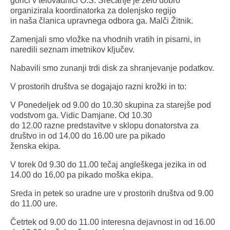
gorici v telovadnici O.Š. Srečanje je zelo dobro
organizirala koordinatorka za dolenjsko regijo
in naša članica upravnega odbora ga. Malči Žitnik.
Zamenjali smo vložke na vhodnih vratih in pisarni, in
naredili seznam imetnikov ključev.
Nabavili smo zunanji trdi disk za shranjevanje podatkov.
V prostorih društva se dogajajo razni krožki in to:
V Ponedeljek od 9.00 do 10.30 skupina za starejše pod
vodstvom ga. Vidic Damjane. Od 10.30
do 12.00 razne predstavitve v sklopu donatorstva za
društvo in od 14.00 do 16.00 ure pa pikado
ženska ekipa.
V torek 0d 9.30 do 11.00 tečaj angleškega jezika in od
14.00 do 16,00 pa pikado moška ekipa.
Sreda in petek so uradne ure v prostorih društva od 9.00
do 11.00 ure.
Četrtek od 9.00 do 11.00 interesna dejavnost in od 16.00