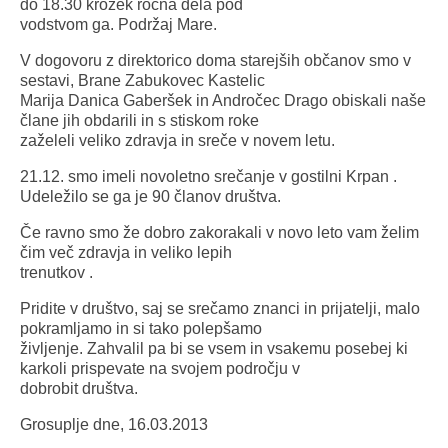
do 18.30 krožek ročna dela pod
vodstvom ga. Podržaj Mare.
V dogovoru z direktorico doma starejših občanov smo v
sestavi, Brane Zabukovec Kastelic
Marija Danica Gaberšek in Andročec Drago obiskali naše
člane jih obdarili in s stiskom roke
zaželeli veliko zdravja in sreče v novem letu.
21.12. smo imeli novoletno srečanje v gostilni Krpan .
Udeležilo se ga je 90 članov društva.
Če ravno smo že dobro zakorakali v novo leto vam želim
čim več zdravja in veliko lepih
trenutkov .
Pridite v društvo, saj se srečamo znanci in prijatelji, malo
pokramljamo in si tako polepšamo
življenje. Zahvalil pa bi se vsem in vsakemu posebej ki
karkoli prispevate na svojem področju v
dobrobit društva.
Grosuplje dne, 16.03.2013