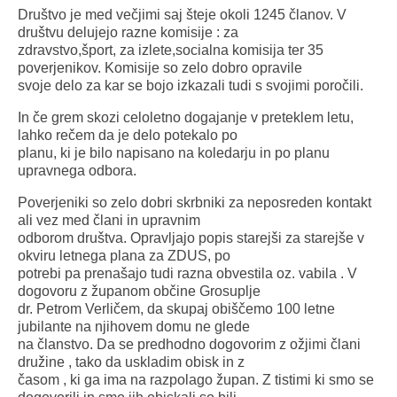
Društvo je med večjimi saj šteje okoli 1245 članov. V
društvu delujejo razne komisije : za
zdravstvo,šport, za izlete,socialna komisija ter 35
poverjenikov. Komisije so zelo dobro opravile
svoje delo za kar se bojo izkazali tudi s svojimi poročili.
In če grem skozi celoletno dogajanje v preteklem letu,
lahko rečem da je delo potekalo po
planu, ki je bilo napisano na koledarju in po planu
upravnega odbora.
Poverjeniki so zelo dobri skrbniki za neposreden kontakt
ali vez med člani in upravnim
odborom društva. Opravljajo popis starejši za starejše v
okviru letnega plana za ZDUS, po
potrebi pa prenašajo tudi razna obvestila oz. vabila . V
dogovoru z županom občine Grosuplje
dr. Petrom Verličem, da skupaj obiščemo 100 letne
jubilante na njihovem domu ne glede
na članstvo. Da se predhodno dogovorim z ožjimi člani
družine , tako da uskladim obisk in z
časom , ki ga ima na razpolago župan. Z tistimi ki smo se