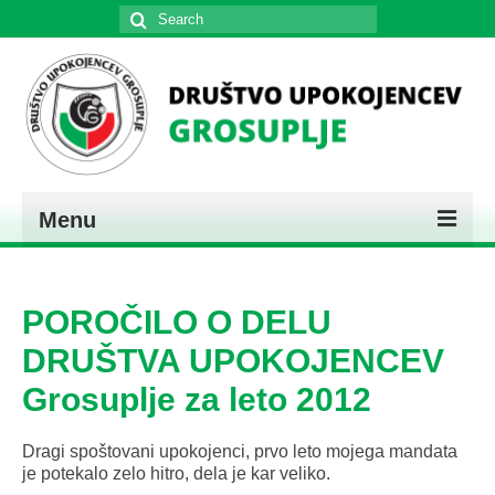
Search
for:
Menu
DOMOV
POROČILO O DELU
PREDSTAVITEV
DRUŠTVA UPOKOJENCEV
KONTAKT
Grosuplje za leto 2012
Dragi spoštovani upokojenci, prvo leto mojega mandata
je potekalo zelo hitro, dela je kar veliko.